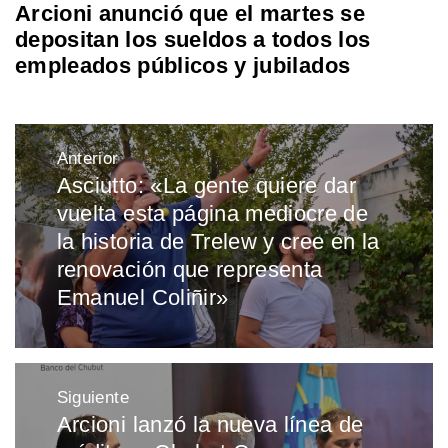
Arcioni anunció que el martes se
depositan los sueldos a todos los
empleados públicos y jubilados
Navegación
Anterior
de
Asciutto: «La gente quiere dar
Entrada
entradas
vuelta esta página mediocre de
anterior:
la historia de Trelew y cree en la
renovación que representa
Emanuel Coliñir»
Siguiente
Arcioni lanzó la nueva línea de
Entrada