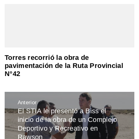
Torres recorrió la obra de
pavimentación de la Ruta Provincial
N°42
Navegación
Anterior
de
El STIA le presentó a Biss el
Entrada
entradas
inicio de la obra de un Complejo
anterior:
Deportivo y Recreativo en
Rawson