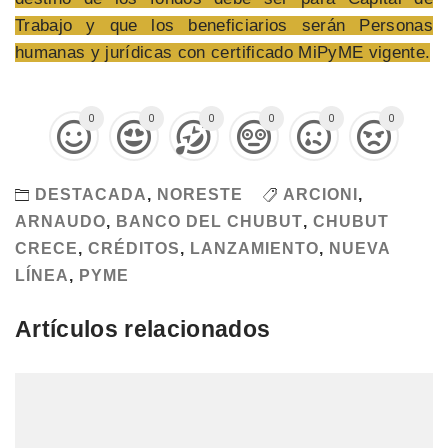
Trabajo y que los beneficiarios serán Personas
humanas y jurídicas con certificado MiPyME vigente.
0
0
0
0
0
0
DESTACADA
,
NORESTE
ARCIONI
,
ARNAUDO
,
BANCO DEL CHUBUT
,
CHUBUT
CRECE
,
CRÉDITOS
,
LANZAMIENTO
,
NUEVA
LÍNEA
,
PYME
Artículos relacionados