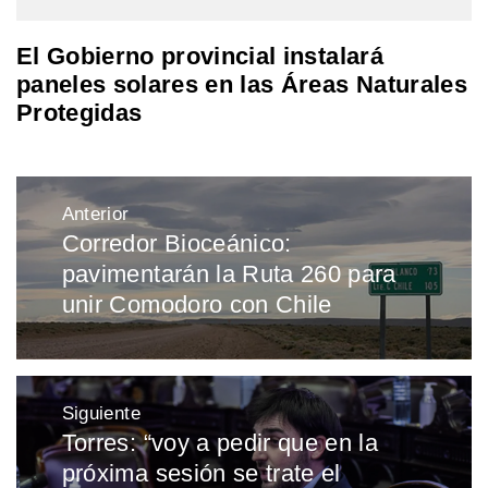
El Gobierno provincial instalará
paneles solares en las Áreas Naturales
Protegidas
Navegación
Anterior
de
Corredor Bioceánico:
Entrada
entradas
pavimentarán la Ruta 260 para
anterior:
unir Comodoro con Chile
Siguiente
Torres: “voy a pedir que en la
Entrada
próxima sesión se trate el
siguiente: