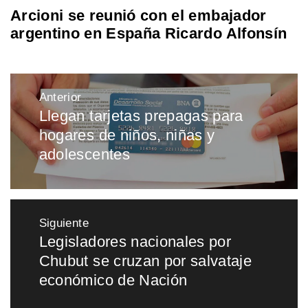
Arcioni se reunió con el embajador
argentino en España Ricardo Alfonsín
Navegación
Anterior
de
Llegan tarjetas prepagas para
Entrada
entradas
hogares de niños, niñas y
anterior:
adolescentes
Siguiente
Legisladores nacionales por
Entrada
Chubut se cruzan por salvataje
siguiente:
económico de Nación