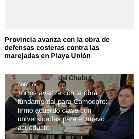
Provincia avanza con la obra de
defensas costeras contra las
marejadas en Playa Unión
Navegación
Anterior
de
Torres avanza con la obra
Entrada
entradas
fundamental para Comodoro:
anterior:
firmó acuerdo clave con
universidades para el nuevo
acueducto