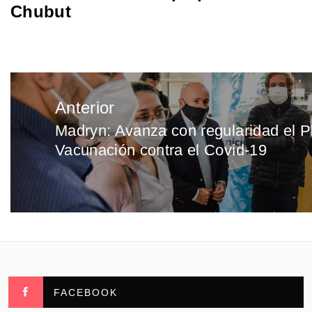
Chubut
Navegación
Anterior
de
Madryn: Avanza con regularidad el P
Entrada
entradas
Vacunación contra el Covid-19
anterior:
FACEBOOK