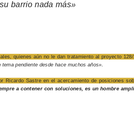
 su barrio nada más»
iales, quienes aún no le dan tratamiento al proyecto 128/
un tema pendiente desde hace muchos años».
r Ricardo Sastre en el acercamiento de posiciones sobre
iempre a contener con soluciones, es un hombre ampli