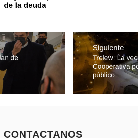
de la deuda
Siguiente
lan de
Trelew: La vec
Entrada
Cooperativa p
siguiente:
público
CONTACTANOS