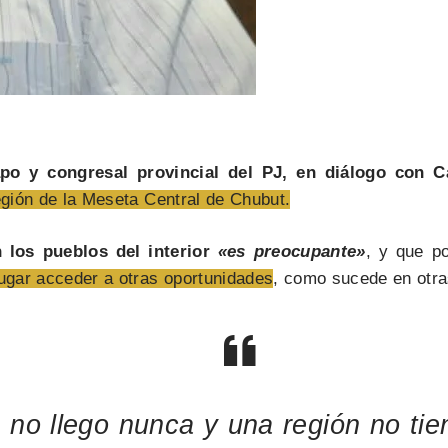
apo y congresal provincial del PJ, en diálogo con 
egión de la Meseta Central de Chubut.
 los pueblos del interior
«es preocupante»
, y que p
lugar acceder a otras oportunidades
, como sucede en otras
 no llego nunca y una región no tie