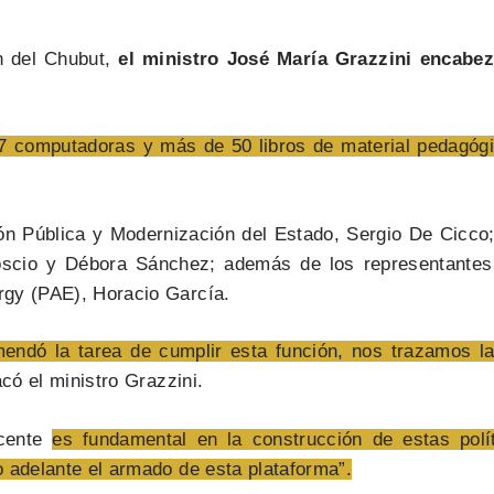
n del Chubut,
el ministro José María Grazzini encabez
17 computadoras y más de 50 libros de material pedagóg
ión Pública y Modernización del Estado, Sergio De Cicco;
oscio y Débora Sánchez; además de los representantes
rgy (PAE), Horacio García.
endó la tarea de cumplir esta función, nos trazamos la
acó el ministro Grazzini.
ocente
es fundamental en la construcción de estas polít
 adelante el armado de esta plataforma”.