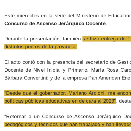
Este miércoles en la sede del Ministerio de Educació
Concurso de Ascenso Jerárquico Docente.
Durante la presentación, también
se hizo entrega de 
distintos puntos de la provincia.
El acto contó con la presencia del secretario de Gest
Docente de Nivel Inicial y Primario, María Rosa Car
Bárbara Convertini; y de la empresa Pan American Ene
“Desde que el gobernador, Mariano Arcioni, me encom
políticas públicas educativas en de cara al 2023”
, dest
“Retornar a un Concurso de Ascenso Jerárquico D
pedagógicos y técnicos que han trabajado y han llevado