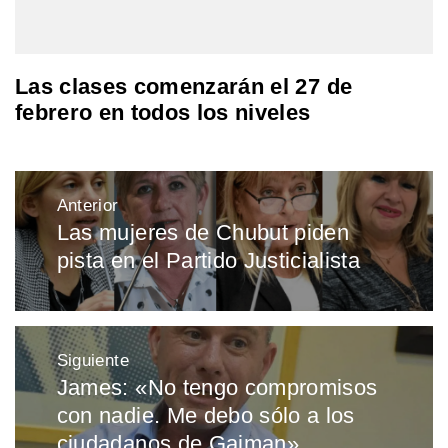
Las clases comenzarán el 27 de
febrero en todos los niveles
Navegación
Anterior
de
Las mujeres de Chubut piden
Entrada
entradas
pista en el Partido Justicialista
anterior:
Siguiente
James: «No tengo compromisos
Entrada
con nadie. Me debo sólo a los
siguiente:
ciudadanos de Gaiman»