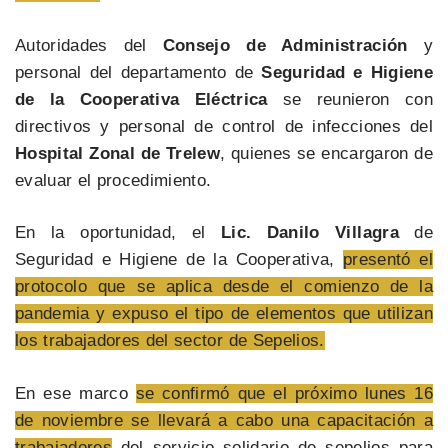
Autoridades del
Consejo de Administración
y
personal del departamento de
Seguridad e Higiene
de la Cooperativa Eléctrica
se reunieron con
directivos y personal de control de infecciones del
Hospital Zonal de Trelew
, quienes se encargaron de
evaluar el procedimiento.
En la oportunidad, el
Lic. Danilo Villagra
de
Seguridad e Higiene de la Cooperativa,
presentó el
protocolo que se aplica desde el comienzo de la
pandemia y expuso el tipo de elementos que utilizan
los trabajadores del sector de Sepelios.
En ese marco
se confirmó que el próximo lunes 16
de noviembre se llevará a cabo una capacitación a
trabajadores
del servicio solidario de sepelios para