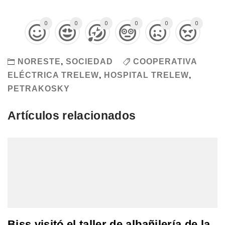
0
0
0
0
0
0
NORESTE
,
SOCIEDAD
COOPERATIVA
ELÉCTRICA TRELEW
,
HOSPITAL TRELEW
,
PETRAKOSKY
Artículos relacionados
Biss visitó el taller de albañilería de la