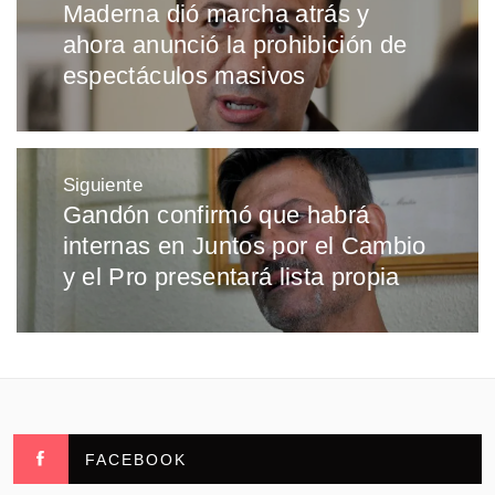
de
Maderna dió marcha atrás y
Entrada
entradas
ahora anunció la prohibición de
anterior:
espectáculos masivos
Siguiente
Gandón confirmó que habrá
Entrada
internas en Juntos por el Cambio
siguiente:
y el Pro presentará lista propia
FACEBOOK