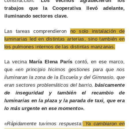
construcción.
Los vecinos agradecieron los
trabajos que la Cooperativa llevó adelante,
iluminando sectores clave.
Las tareas comprendieron
no solo instalación de
luminarias led en distintas arterias, sino también en
los pulmones internos de las distintas manzanas.
La vecina
María Elena París
contó, en ese marco,
que
«en principio hicimos gestiones para que nos
iluminaran la zona de la Escuela y del Gimnasio, que
eran sectores problemáticos del barrio,
básicamente
de inseguridad y también el recambio de
luminarias en la plaza y la parada de taxi, que era
lo más urgente en ese momento».
«Rápidamente tuvimos respuesta:
Ya cambiaron en