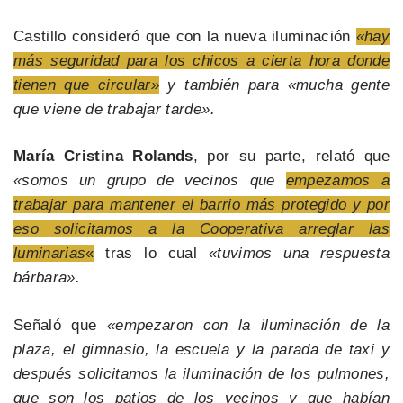
Castillo consideró que con la nueva iluminación
«hay
más seguridad para los chicos a cierta hora donde
tienen que circular»
y también para «mucha gente
que viene de trabajar tarde».
María Cristina Rolands
, por su parte, relató que
«somos un grupo de vecinos que
empezamos a
trabajar para mantener el barrio más protegido y por
eso solicitamos a la Cooperativa arreglar las
luminarias
«
tras lo cual
«tuvimos una respuesta
bárbara».
Señaló que
«empezaron con la iluminación de la
plaza, el gimnasio, la escuela y la parada de taxi y
después solicitamos la iluminación de los pulmones,
que son los patios de los vecinos y que habían