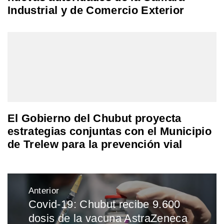
Industrial y de Comercio Exterior
El Gobierno del Chubut proyecta
estrategias conjuntas con el Municipio
de Trelew para la prevención vial
Navegación
Anterior
de
Covid-19: Chubut recibe 9.600
Entrada
entradas
dosis de la vacuna AstraZeneca
anterior: