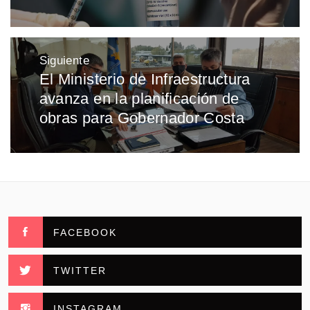
Siguiente
El Ministerio de Infraestructura
Entrada
avanza en la planificación de
siguiente:
obras para Gobernador Costa
FACEBOOK
TWITTER
INSTAGRAM