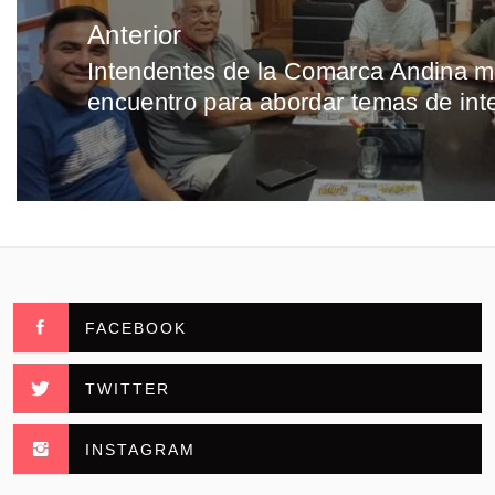
Navegación
Anterior
de
Intendentes de la Comarca Andina m
Entrada
entradas
encuentro para abordar temas de in
anterior:
FACEBOOK
TWITTER
INSTAGRAM