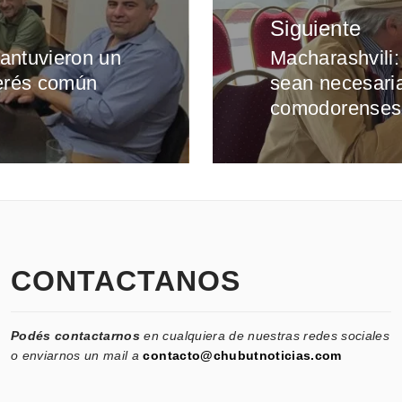
Siguiente
antuvieron un
Macharashvili
Entrada
terés común
sean necesaria
siguiente:
comodorenses
CONTACTANOS
Podés contactarnos
en cualquiera de nuestras redes sociales
o enviarnos un mail a
contacto@chubutnoticias.com