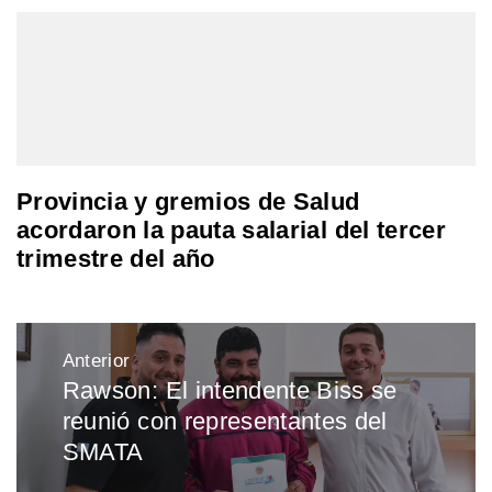
Provincia y gremios de Salud
acordaron la pauta salarial del tercer
trimestre del año
Navegación
Anterior
de
Rawson: El intendente Biss se
Entrada
entradas
reunió con representantes del
anterior:
SMATA