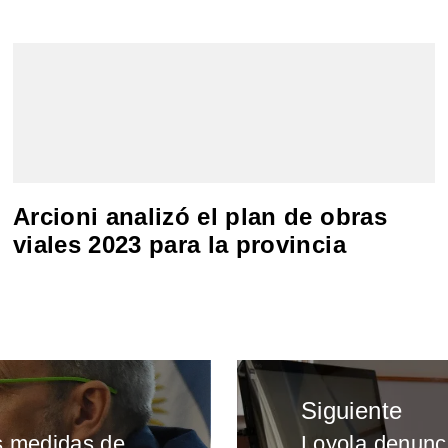
Arcioni analizó el plan de obras
viales 2023 para la provincia
Siguiente
s medidas de
Loyola denunc
Entrada