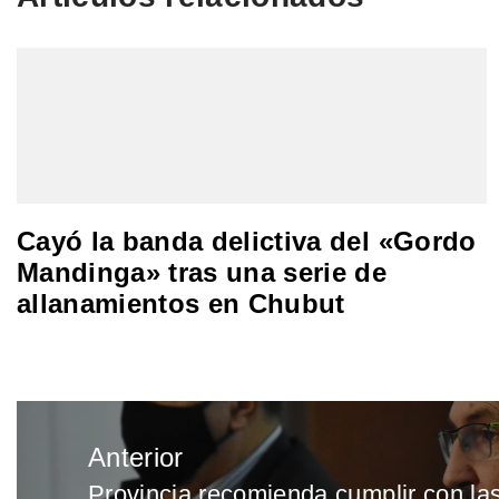
Cayó la banda delictiva del «Gordo
Mandinga» tras una serie de
allanamientos en Chubut
Navegación
Anterior
de
Provincia recomienda cumplir con la
Entrada