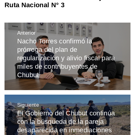
Ruta Nacional N° 3
Navegación
Anterior
de
Nacho Torres confirmó la
Entrada
entradas
prórroga del plan de
anterior:
regularización y alivio fiscal para
miles de contribuyentes de
Chubut
Siguiente
El Gobierno del Chubut continúa
Entrada
con la búsqueda de la pareja
siguiente:
desaparecida en inmediaciones