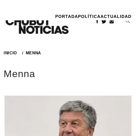
Ir
al
PORTADA
POLÍTICA
ACTUALIDAD
contenido
INICIO
MENNA
Menna