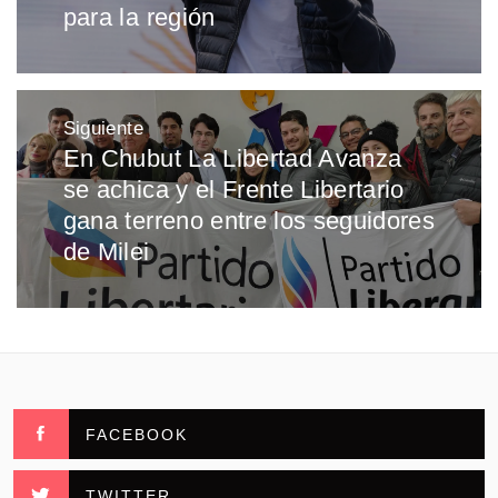
para la región
Siguiente
En Chubut La Libertad Avanza
Entrada
se achica y el Frente Libertario
siguiente:
gana terreno entre los seguidores
de Milei
FACEBOOK
TWITTER