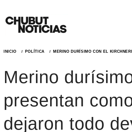
Ir
al
contenido
INICIO
POLÍTICA
MERINO DURÍSIMO CON EL KIRCHNE
Merino durísimo
presentan como
dejaron todo d