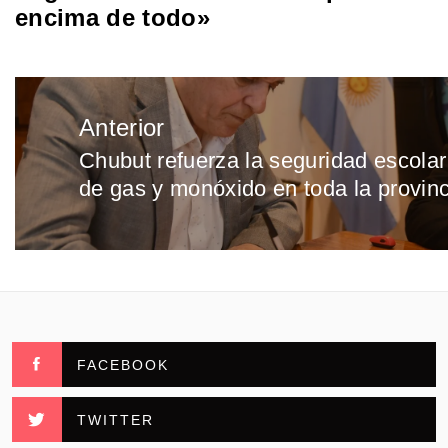
encima de todo»
Navegación
Anterior
de
Chubut refuerza la seguridad escolar
Entrada
entradas
de gas y monóxido en toda la provinc
anterior:
FACEBOOK
TWITTER