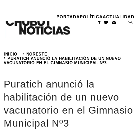
Ir
al
PORTADA
POLÍTICA
ACTUALIDAD
contenido
INICIO
NORESTE
PURATICH ANUNCIÓ LA HABILITACIÓN DE UN NUEVO
VACUNATORIO EN EL GIMNASIO MUNICIPAL Nº3
Puratich anunció la
habilitación de un nuevo
vacunatorio en el Gimnasio
Municipal Nº3