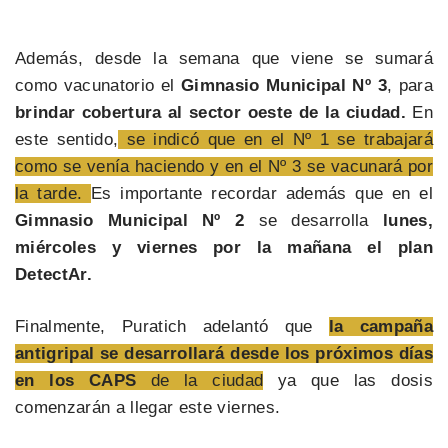
Además, desde la semana que viene se sumará
como vacunatorio el
Gimnasio Municipal Nº 3
, para
brindar cobertura al sector oeste de la ciudad.
En
este sentido,
se indicó que en el Nº 1 se trabajará
como se venía haciendo y en el Nº 3 se vacunará por
la tarde.
Es importante recordar además que en el
Gimnasio Municipal Nº 2
se desarrolla
lunes,
miércoles y viernes por la mañana el plan
DetectAr.
Finalmente, Puratich adelantó que
la campaña
antigripal se desarrollará desde los próximos días
en los CAPS
de la ciudad
ya que las dosis
comenzarán a llegar este viernes.