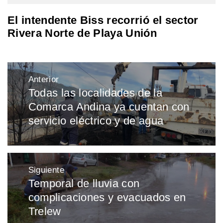
El intendente Biss recorrió el sector
Rivera Norte de Playa Unión
Navegación
Anterior
de
Todas las localidades de la
Entrada
entradas
Comarca Andina ya cuentan con
anterior:
servicio eléctrico y de agua
Siguiente
Temporal de lluvia con
Entrada
complicaciones y evacuados en
siguiente:
Trelew