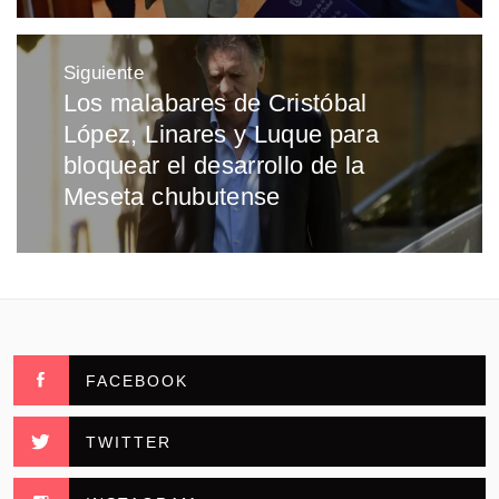
Siguiente
Los malabares de Cristóbal
Entrada
López, Linares y Luque para
siguiente:
bloquear el desarrollo de la
Meseta chubutense
FACEBOOK
TWITTER