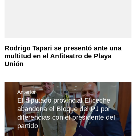
Rodrigo Tapari se presentó ante una
multitud en el Anfiteatro de Playa
Unión
Navegación
Anterior
de
El diputado provincial Eliceche
Entrada
entradas
abandona el Bloque del PJ por
anterior:
diferencias con el presidente del
partido