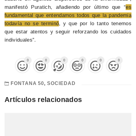
manifestó Puratich, añadiendo por último que “
es
fundamental que entendamos todos que la pandemia
todavía no se terminó
, y que por lo tanto tenemos
que estar atentos y seguir reforzando los cuidados
individuales”.
0
0
0
0
0
0
FONTANA 50
,
SOCIEDAD
Artículos relacionados