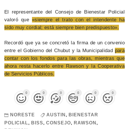
El representante del Consejo de Bienestar Policial
valoró que
«siempre el trato con el intendente ha
sido muy cordial; está siempre bien predispuesto».
Recordó que ya se concretó la firma de un convenio
entre el Gobierno del Chubut y la Municipalidad
para
contar con los fondos para las obras, mientras que
ahora resta hacerlo entre Rawson y la Cooperativa
de Servicios Públicos.
0
0
0
0
0
0
NORESTE
AUSTIN
,
BIENESTAR
POLICIAL
,
BISS
,
CONSEJO
,
RAWSON
,