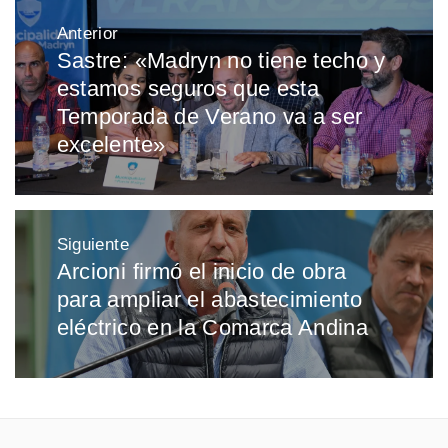
Navegación
Anterior
de
Sastre: «Madryn no tiene techo y
Entrada
entradas
estamos seguros que esta
anterior:
Temporada de Verano va a ser
excelente»
Siguiente
Arcioni firmó el inicio de obra
Entrada
para ampliar el abastecimiento
siguiente:
eléctrico en la Comarca Andina