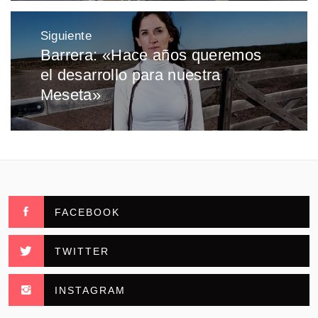
Siguiente
Barrera: «Hace años queremos
Entrada
el desarrollo para nuestra
siguiente:
Meseta»
FACEBOOK
TWITTER
INSTAGRAM