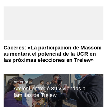
Cáceres: «La participación de Massoni
aumentará el potencial de la UCR en
las próximas elecciones en Trelew»
Navegación
Anterior
de
Arcioni entregó 39 viviendas a
Entrada
entradas
familias de Trelew
anterior: