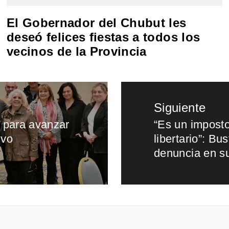
El Gobernador del Chubut les
deseó felices fiestas a todos los
vecinos de la Provincia
Siguiente
r para avanzar
“Es un imposto
Entrada
ivo
libertario”: Bu
siguiente:
denuncia en su