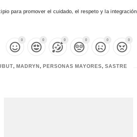
icipio para promover el cuidado, el respeto y la integraci
0
0
0
0
0
0
UBUT
,
MADRYN
,
PERSONAS MAYORES
,
SASTRE