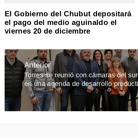
El Gobierno del Chubut depositará
el pago del medio aguinaldo el
viernes 20 de diciembre
Navegación
Anterior
de
Torres se reunió con cámaras del su
Entrada
entradas
en una agenda de desarrollo product
anterior: