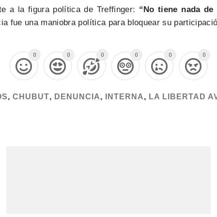
 a la figura política de Treffinger:
“No tiene nada de 
a fue una maniobra política para bloquear su participaci
0
0
0
0
0
0
OS
,
CHUBUT
,
DENUNCIA
,
INTERNA
,
LA LIBERTAD A