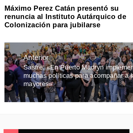
Máximo Perez Catán presentó su
renuncia al Instituto Autárquico de
Colonización para jubilarse
Navegación
Anterior
de
Sastre: «En Puerto Madryn impleme
Entrada
entradas
muchas políticas para acompañar a 
anterior:
mayores»