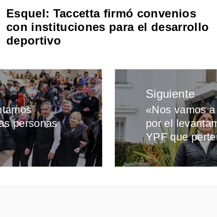
Esquel: Taccetta firmó convenios
con instituciones para el desarrollo
deportivo
Siguiente
ntamos
«Nos vamos a 
Entrada
las personas
por el levanta
siguiente:
YPF que perte