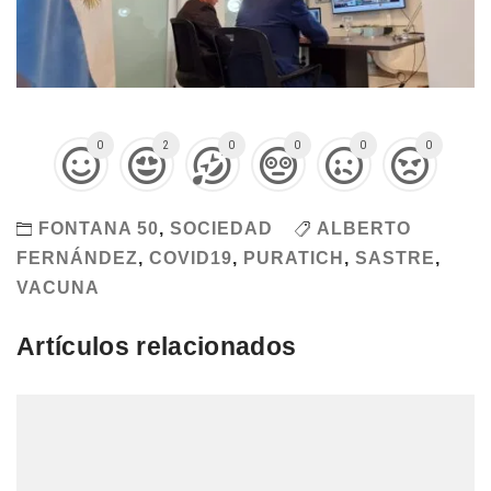
0
2
0
0
0
0
FONTANA 50
,
SOCIEDAD
ALBERTO
FERNÁNDEZ
,
COVID19
,
PURATICH
,
SASTRE
,
VACUNA
Artículos relacionados