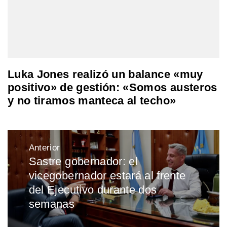
Luka Jones realizó un balance «muy
positivo» de gestión: «Somos austeros
y no tiramos manteca al techo»
Navegación
Anterior
de
Sastre gobernador: el
Entrada
entradas
vicegobernador estará al frente
anterior:
del Ejecutivo durante dos
semanas