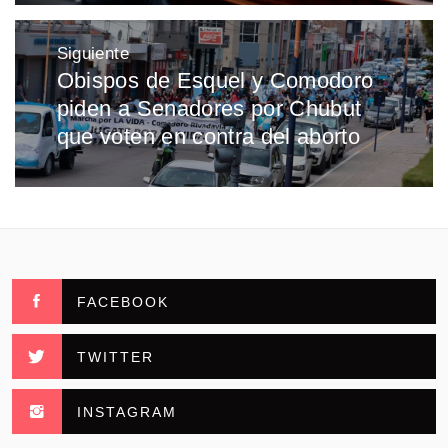
Siguiente
Obispos de Esquel y Comodoro
Entrada
piden a Senadores por Chubut
siguiente:
que voten en contra del aborto
FACEBOOK
TWITTER
INSTAGRAM