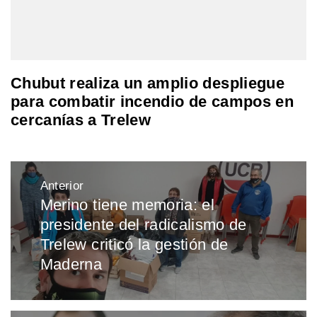
Chubut realiza un amplio despliegue
para combatir incendio de campos en
cercanías a Trelew
Navegación
Anterior
de
Merino tiene memoria: el
Entrada
entradas
presidente del radicalismo de
anterior:
Trelew criticó la gestión de
Maderna