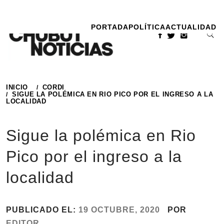
Ir
al
PORTADA
POLÍTICA
ACTUALIDAD
contenido
INICIO
CORDI
SIGUE LA POLÉMICA EN RIO PICO POR EL INGRESO A LA
LOCALIDAD
Sigue la polémica en Rio
Pico por el ingreso a la
localidad
PUBLICADO EL:
19 OCTUBRE, 2020
POR
EDITOR