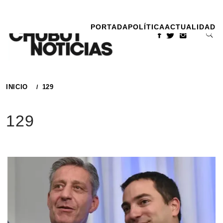
Ir
al
PORTADA
POLÍTICA
ACTUALIDAD
contenido
INICIO
129
129