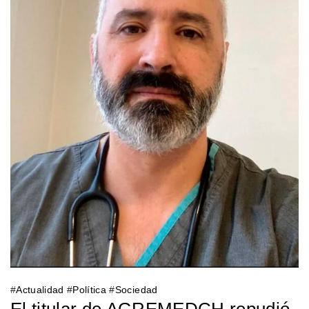
#
Actualidad
#
Política
#
Sociedad
El titular de AGREMEDCH repudió