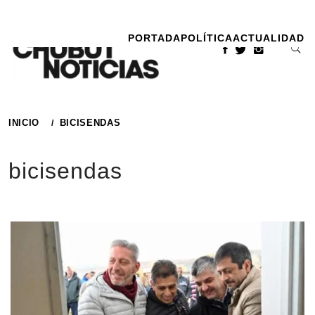
Ir
al
PORTADA
POLÍTICA
ACTUALIDAD
contenido
INICIO
BICISENDAS
bicisendas