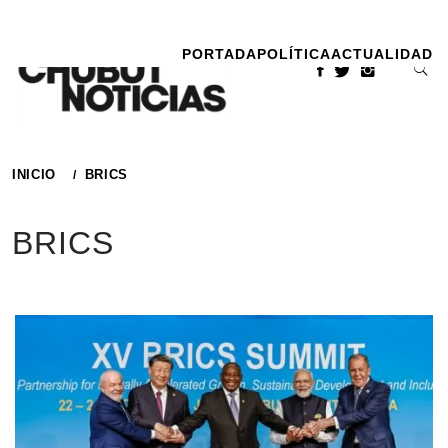
Ir
al
PORTADA
POLÍTICA
ACTUALIDAD
contenido
INICIO
BRICS
BRICS