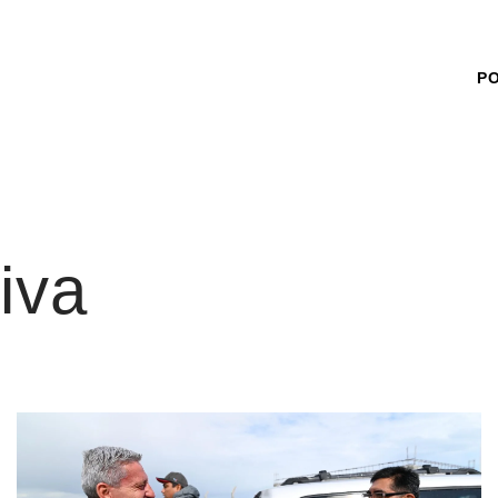
P
iva