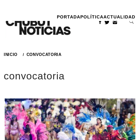
Ir
al
PORTADA
POLÍTICA
ACTUALIDAD
contenido
INICIO
CONVOCATORIA
convocatoria