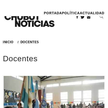
Ir
al
PORTADA
POLÍTICA
ACTUALIDAD
contenido
INICIO
DOCENTES
Docentes