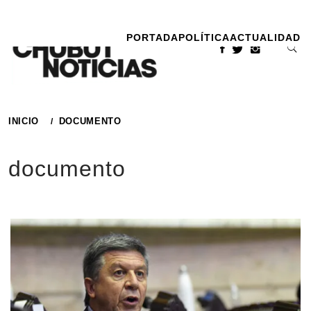
Ir
al
PORTADA
POLÍTICA
ACTUALIDAD
contenido
INICIO
DOCUMENTO
documento