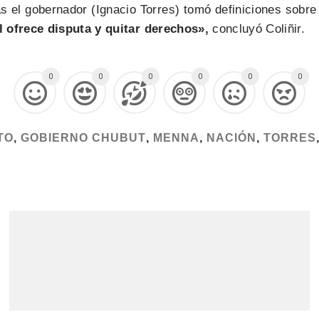
s el gobernador (Ignacio Torres) tomó definiciones sobre
 ofrece disputa y quitar derechos»,
concluyó Coliñir.
0
0
0
0
0
0
TO
,
GOBIERNO CHUBUT
,
MENNA
,
NACIÓN
,
TORRES