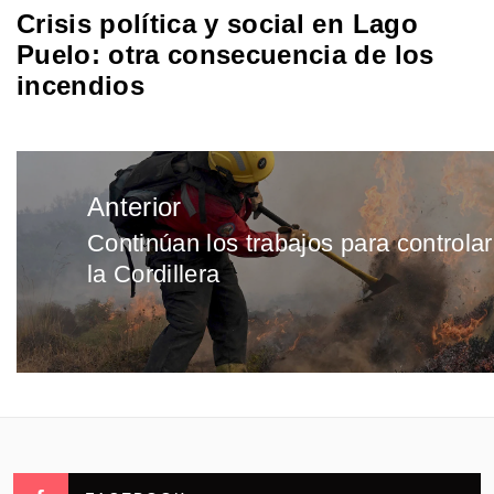
Crisis política y social en Lago
Puelo: otra consecuencia de los
incendios
Navegación
Anterior
de
Continúan los trabajos para controlar
Entrada
entradas
la Cordillera
anterior: