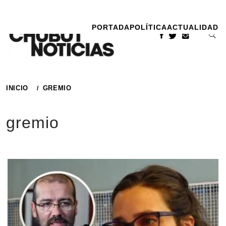
Ir
al
PORTADA
POLÍTICA
ACTUALIDAD
contenido
INICIO
GREMIO
gremio