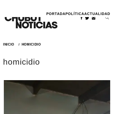
Ir
al
PORTADA
POLÍTICA
ACTUALIDAD
contenido
INICIO
HOMICIDIO
homicidio