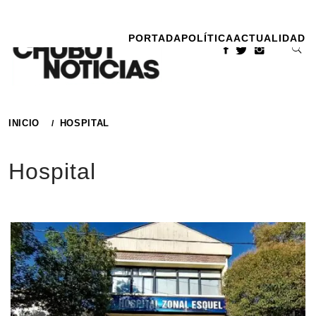
Ir
al
PORTADA
POLÍTICA
ACTUALIDAD
contenido
INICIO
HOSPITAL
Hospital