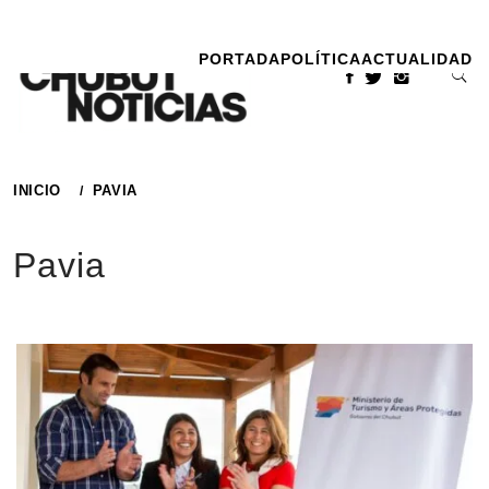
Ir
al
PORTADA
POLÍTICA
ACTUALIDAD
contenido
INICIO
PAVIA
Pavia