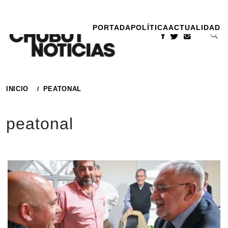
Ir
al
PORTADA
POLÍTICA
ACTUALIDAD
contenido
INICIO
PEATONAL
peatonal