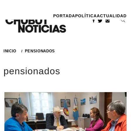
Ir
al
PORTADA
POLÍTICA
ACTUALIDAD
contenido
INICIO
PENSIONADOS
pensionados