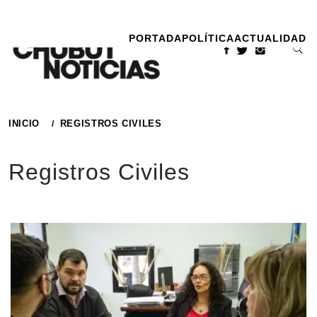
Ir
al
PORTADA
POLÍTICA
ACTUALIDAD
contenido
INICIO
REGISTROS CIVILES
Registros Civiles