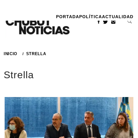
Ir
al
PORTADA
POLÍTICA
ACTUALIDAD
contenido
INICIO
STRELLA
Strella