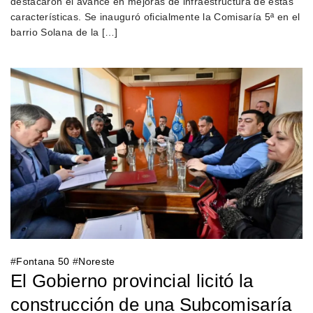
destacaron el avance en mejoras de infraestructura de estas
características. Se inauguró oficialmente la Comisaría 5ª en el
barrio Solana de la […]
#
Fontana 50
#
Noreste
El Gobierno provincial licitó la
construcción de una Subcomisaría