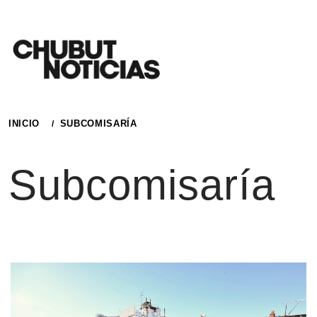
Ir
al
contenido
INICIO
SUBCOMISARÍA
Subcomisaría