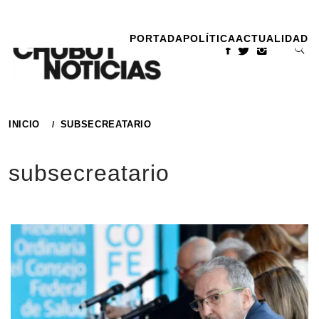
Ir
al
PORTADA
POLÍTICA
ACTUALIDAD
contenido
INICIO
SUBSECREATARIO
subsecreatario