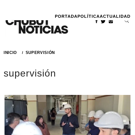
Ir
al
PORTADA
POLÍTICA
ACTUALIDAD
contenido
INICIO
SUPERVISIÓN
supervisión