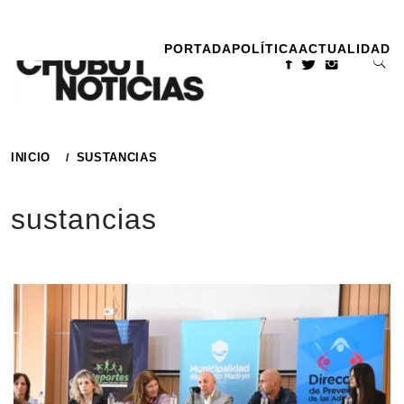
Ir
al
PORTADA
POLÍTICA
ACTUALIDAD
contenido
INICIO
SUSTANCIAS
sustancias