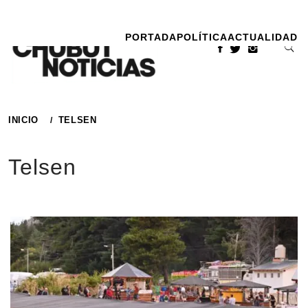
Ir
al
PORTADA
POLÍTICA
ACTUALIDAD
contenido
INICIO
TELSEN
Telsen