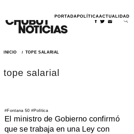
Ir
al
PORTADA
POLÍTICA
ACTUALIDAD
contenido
INICIO
TOPE SALARIAL
tope salarial
#
Fontana 50
#
Política
El ministro de Gobierno confirmó
que se trabaja en una Ley con