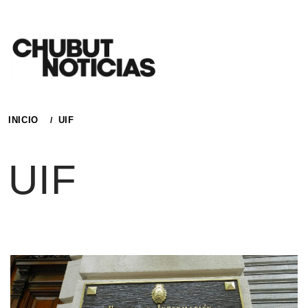
Ir
al
contenido
INICIO
UIF
UIF