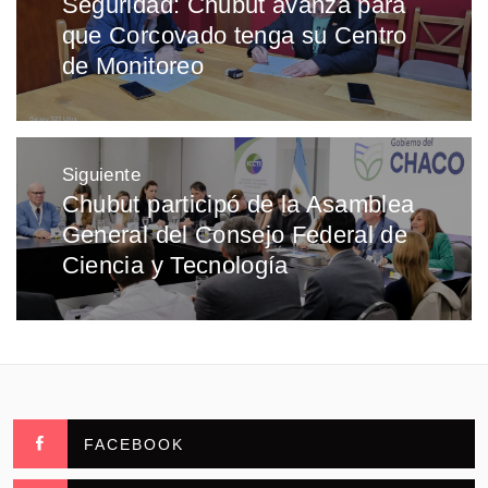
Seguridad: Chubut avanza para
Entrada
entradas
que Corcovado tenga su Centro
anterior:
de Monitoreo
Siguiente
Chubut participó de la Asamblea
Entrada
General del Consejo Federal de
siguiente:
Ciencia y Tecnología
FACEBOOK